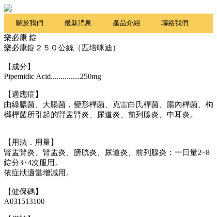
關於我們
最新消息
產品介紹
聯絡我們
樂必康 錠
Q&A
樂必康錠２５０公絲（匹培咪迪）
【成分】
Pipemidic Acid...............250mg
【適應症】
由綠膿菌、大腸菌，變形桿菌、克雷白氏桿菌、腸內桿菌、枸
櫞桿菌所引起的腎盂腎炎、尿道炎、前列腺炎、中耳炎。
【用法．用量】
腎盂腎炎、腎盂炎、膀胱炎、尿道炎、前列腺炎：一日量2~8
錠分3~4次服用。
依症狀適當增減用。
【健保碼】
A031513100