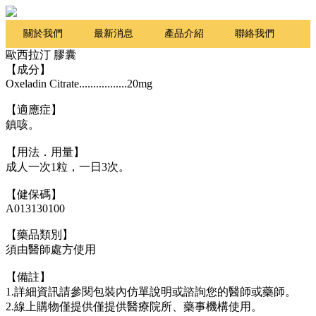
關於我們
最新消息
產品介紹
聯絡我們
歐西拉汀 膠囊
Q&A
【成分】
Oxeladin Citrate.................20mg
【適應症】
鎮咳。
【用法．用量】
成人一次1粒，一日3次。
【健保碼】
A013130100
【藥品類別】
須由醫師處方使用
【備註】
1.詳細資訊請參閱包裝內仿單說明或諮詢您的醫師或藥師。
2.線上購物僅提供僅提供醫療院所、藥事機構使用。