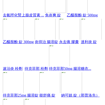
去氫羥化腎上腺皮質素 ...
免炎爽 錠
乙醯胺酚 錠 500mg
乙醯胺酚 錠 300mg
炎得治 腸溶錠
永去痛 膠囊
達利炎 錠
速治炎 栓劑
待克菲那 栓劑
待克菲那50mg 腸溶糖衣...
待克菲那25mg 腸溶錠
能舒痛 錠
納可鎮 錠（那普洛先）