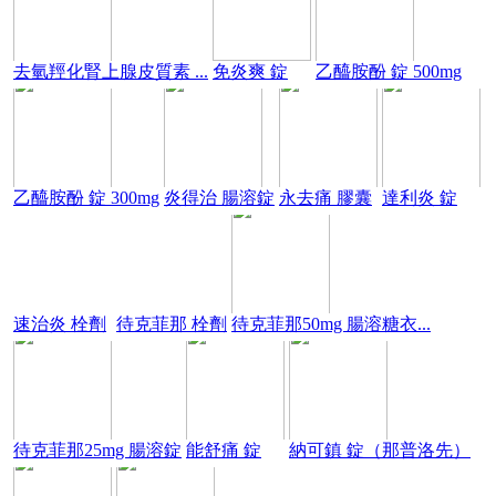
去氫羥化腎上腺皮質素 ...
免炎爽 錠
乙醯胺酚 錠 500mg
乙醯胺酚 錠 300mg
炎得治 腸溶錠
永去痛 膠囊
達利炎 錠
速治炎 栓劑
待克菲那 栓劑
待克菲那50mg 腸溶糖衣...
待克菲那25mg 腸溶錠
能舒痛 錠
納可鎮 錠（那普洛先）