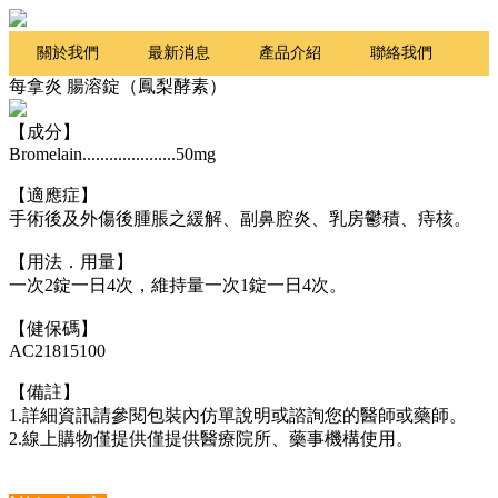
關於我們
最新消息
產品介紹
聯絡我們
每拿炎 腸溶錠（鳳梨酵素）
Q&A
【成分】
Bromelain.....................50mg
【適應症】
手術後及外傷後腫脹之緩解、副鼻腔炎、乳房鬱積、痔核。
【用法．用量】
一次2錠一日4次，維持量一次1錠一日4次。
【健保碼】
AC21815100
【備註】
1.詳細資訊請參閱包裝內仿單說明或諮詢您的醫師或藥師。
2.線上購物僅提供僅提供醫療院所、藥事機構使用。